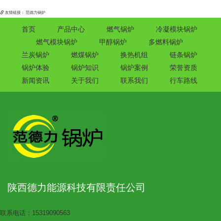
友情链接：
范德力锅炉
首页
产品中心
燃气锅炉
冷凝模块锅炉
燃气模块锅炉
甲醇锅炉
多燃料锅炉
兰炭锅炉
燃煤锅炉
换热机组
链条锅炉
锅炉体验
锅炉知识
锅炉案例
荣誉资质
新闻资讯
关于我们
联系我们
行车路线
陕西德力能源科技有限责任公司
联系电话：15319090563