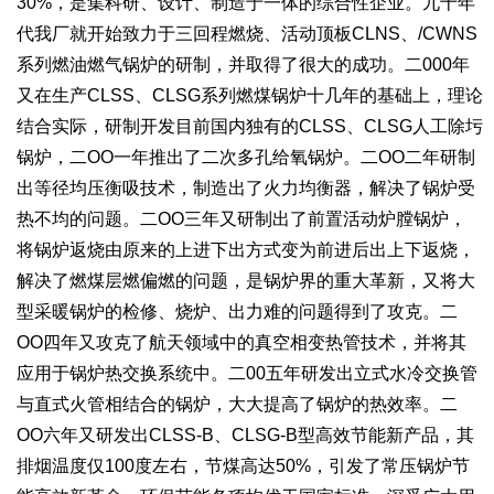
30%，是集科研、设计、制造于一体的综合性企业。九十年
代我厂就开始致力于三回程燃烧、活动顶板CLNS、/CWNS
系列燃油燃气锅炉的研制，并取得了很大的成功。二000年
又在生产CLSS、CLSG系列燃煤锅炉十几年的基础上，理论
结合实际，研制开发目前国内独有的CLSS、CLSG人工除圬
锅炉，二OO一年推出了二次多孔给氧锅炉。二OO二年研制
出等径均压衡吸技术，制造出了火力均衡器，解决了锅炉受
热不均的问题。二OO三年又研制出了前置活动炉膛锅炉，
将锅炉返烧由原来的上进下出方式变为前进后出上下返烧，
解决了燃煤层燃偏燃的问题，是锅炉界的重大革新，又将大
型采暖锅炉的检修、烧炉、出力难的问题得到了攻克。二
OO四年又攻克了航天领域中的真空相变热管技术，并将其
应用于锅炉热交换系统中。二00五年研发出立式水冷交换管
与直式火管相结合的锅炉，大大提高了锅炉的热效率。二
OO六年又研发出CLSS-B、CLSG-B型高效节能新产品，其
排烟温度仅100度左右，节煤高达50%，引发了常压锅炉节