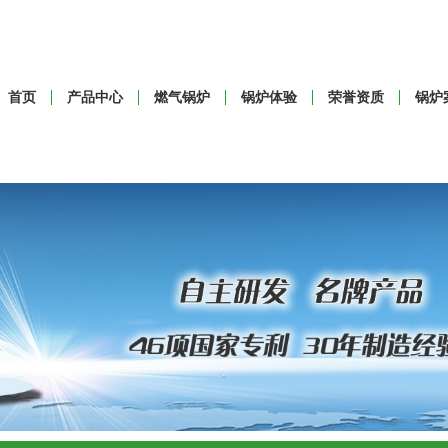
首页
产品中心
燃气锅炉
锅炉体验
荣誉资质
锅炉
.