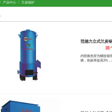
产品中心
兰炭锅炉
炉
范德力立式兰炭
两
内部换热管为螺纹烟
燃，热效率提高3%