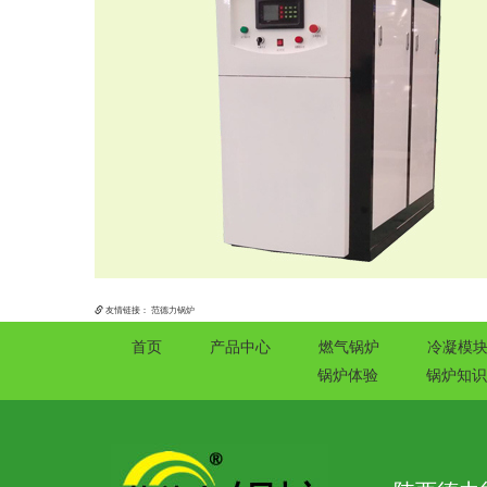
友情链接：
范德力锅炉
首页
产品中心
燃气锅炉
冷凝模
锅炉体验
锅炉知识