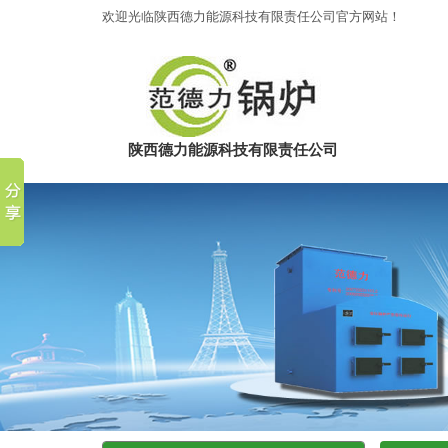
欢迎光临陕西德力能源科技有限责任公司官方网站！
陕西德力能源科技有限责任公司