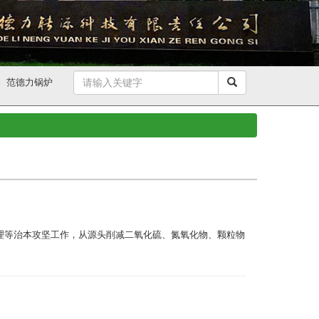
器
范德力锅炉
理等治本攻坚工作，从源头削减二氧化硫、氮氧化物、颗粒物