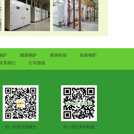
锅炉
燃煤锅炉
换热机组
链条锅炉
联系我们
行车路线
扫一扫关注范德力
扫一扫打开手机版