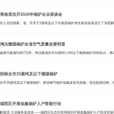
香格里拉开2026年锅炉企业座谈会
作人员对国家、省、市关于2蒸吨及以下生物质锅炉淘汰相关政策进行了深度解
淘汰燃煤锅炉全省空气质量改善明显
减替代散煤约687万吨，淘汰建成区外10蒸吨/小时以下燃煤锅炉2600余台，累
拆除全市35蒸吨及以下燃煤锅炉
全市35蒸吨及以下燃煤锅炉、推动燃气锅炉低氮改造等措施，优化能源结构，
城西区开展低氮锅炉入户答疑行动
解疑惑 主动服务促改造——城西区生态环境局组织开展低氮锅炉入户宣传答疑