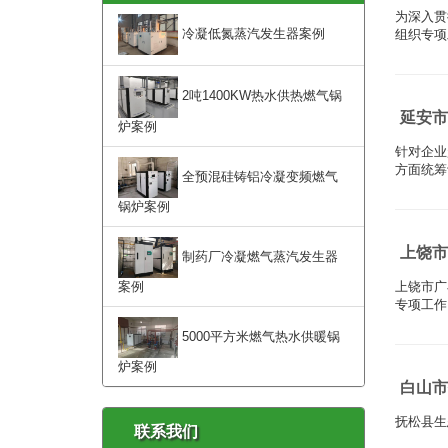
为深入贯
冷凝低氮蒸汽发生器案例
组织专项
2吨1400KW热水供热燃气锅
延安市
炉案例
针对企业
方面统筹
全预混硅铸铝冷凝变频燃气
锅炉案例
上饶市
制药厂冷凝燃气蒸汽发生器
案例
上铙市广
专项工作
5000平方米燃气热水供暖锅
炉案例
白山市
抚松县生
联系我们