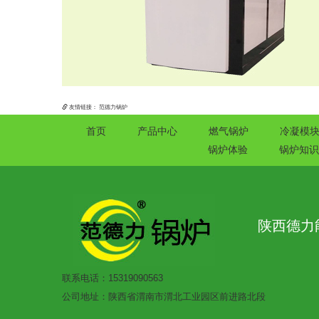
友情链接：
范德力锅炉
首页
产品中心
燃气锅炉
冷凝模
锅炉体验
锅炉知识
陕西德力
联系电话：15319090563
公司地址：陕西省渭南市渭北工业园区前进路北段