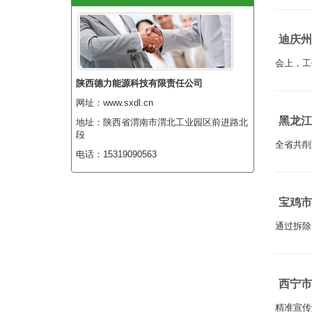
迪庆州
会上，工
陕西德力能源科技有限责任公司
网址：www.sxdl.cn
黑龙江
地址：陕西省渭南市渭北工业园区前进路北
段
全省共削
电话：15319090563
宝鸡市
通过拆除
西宁市
精准宣传