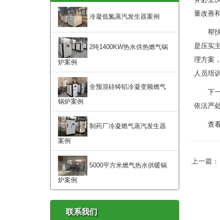
量改善
冷凝低氮蒸汽发生器案例
帮扶组
是压实
2吨1400KW热水供热燃气锅
理方案
炉案例
人员培训
全预混硅铸铝冷凝变频燃气
下一步
锅炉案例
依法严
查看燃煤
制药厂冷凝燃气蒸汽发生器
案例
上一篇
5000平方米燃气热水供暖锅
炉案例
联系我们