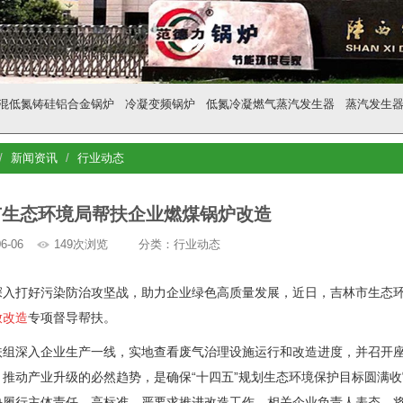
混低氮铸硅铝合金锅炉
冷凝变频锅炉
低氮冷凝燃气蒸汽发生器
蒸汽发生
新闻资讯
行业动态
市生态环境局帮扶企业燃煤锅炉改造
6-06
149次浏览
分类：行业动态
打好污染防治攻坚战，助力企业绿色高质量发展，近日，吉林市生态环境
放改造
专项督导帮扶。
深入企业生产一线，实地查看废气治理设施运行和改造进度，并召开座
、推动产业升级的必然趋势，是确保“十四五”规划生态环境保护目标圆满
决履行主体责任，高标准、严要求推进改造工作。相关企业负责人表态，