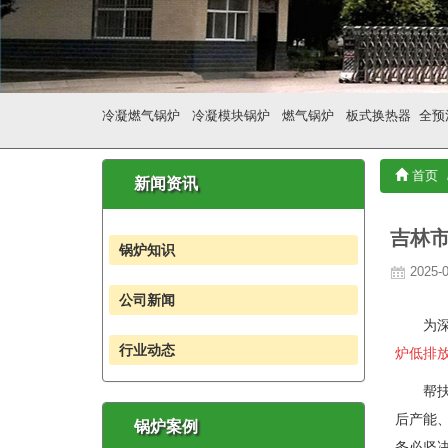
冷凝燃气锅炉
冷凝模块锅炉
燃气锅炉
板式换热器
全预
首页
新闻资讯
吉林
锅炉知识
2025-0
公司新闻
为深入
行业动态
炉低排
帮扶组
后产能
锅炉案例
务必坚